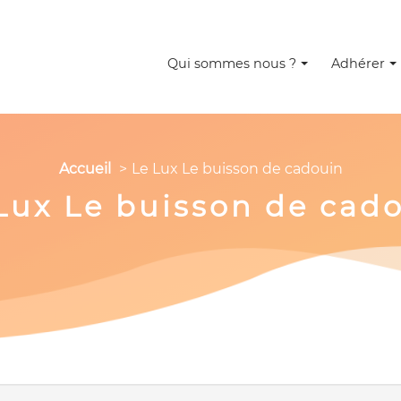
Qui sommes nous ?
Adhérer
Accueil
Le Lux Le buisson de cadouin
Lux Le buisson de cad