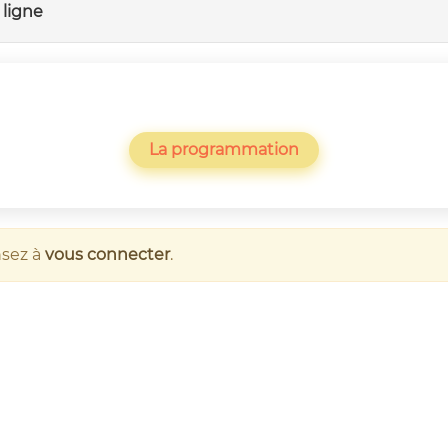
ligne
La programmation
nsez à
vous connecter
.