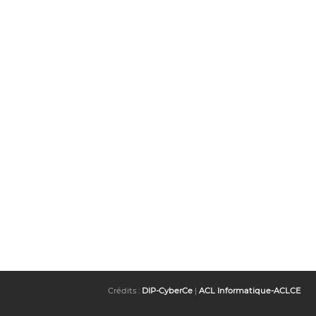
Crédits :
DIP-CyberCe
|
ACL Informatique-ACLCE