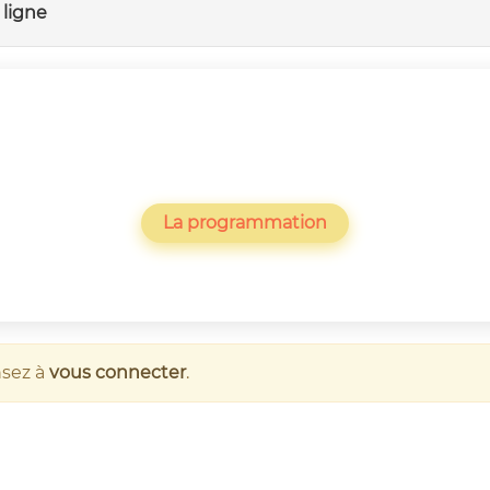
ligne
La programmation
nsez à
vous connecter
.