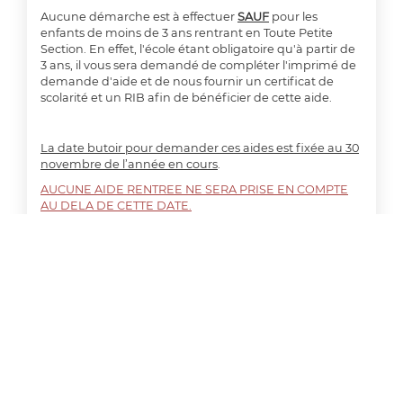
Aucune démarche est à effectuer
SAUF
pour les
enfants de moins de 3 ans rentrant en Toute Petite
Section. En effet, l'école étant obligatoire qu'à partir de
3 ans, il vous sera demandé de compléter l'imprimé de
demande d'aide et de nous fournir un certificat de
scolarité et un RIB afin de bénéficier de cette aide.
La date butoir pour demander ces aides est fixée au 30
novembre de l’année en cours
.
AUCUNE AIDE RENTREE NE SERA PRISE EN COMPTE
AU DELA DE CETTE DATE.
IMPRIME AIDE RENTREE SCOLAIRE
Les agents n'ayant pas reçu le chèque CADHOC
rentrée scolaire pour leur(s) enfant(s), suite à une
adhésion tardive, doivent en faire la demande en
complétant le formulaire de demande d'aide.
A partir de la 6ème prestation CNAS
(site du CNAS)