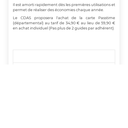
Il est amorti rapidement dès les premières utilisations et
permet de réaliser des économies chaque année.
Le CDAS proposera l'achat de la carte Passtime
(départemental) au tarif de 34,90 € au lieu de 59,90 €
en achat individuel (Pas plus de 2 guides par adhérent).
Cartes
tarifs
Offres découvertes locales jusqu'à 50 %
Offres permanentes locales -10 % à 30 %
Offres permanentes nationales -10 % à 30 %
Offres Web - 5% à -60%
Les commandes passées après le