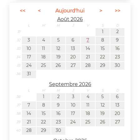
<<
<
Aujourd'hui
>
>>
Août 2026
L
M
M
J
V
S
D
1
2
31
3
4
5
6
7
8
9
32
10
11
12
13
14
15
16
33
17
18
19
20
21
22
23
34
24
25
26
27
28
29
30
35
31
36
Septembre 2026
L
M
M
J
V
S
D
1
2
3
4
5
6
36
7
8
9
10
11
12
13
37
14
15
16
17
18
19
20
38
21
22
23
24
25
26
27
39
28
29
30
40