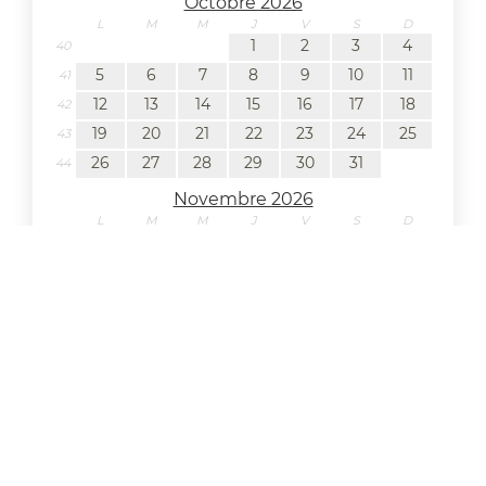
Octobre 2026
L
M
M
J
V
S
D
1
2
3
4
40
5
6
7
8
9
10
11
41
12
13
14
15
16
17
18
42
19
20
21
22
23
24
25
43
26
27
28
29
30
31
44
Novembre 2026
L
M
M
J
V
S
D
1
44
2
3
4
5
6
7
8
45
9
10
11
12
13
14
15
46
16
17
18
19
20
21
22
47
23
24
25
26
27
28
29
48
30
49
Période du 1er août 2026 au 30